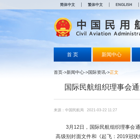
新
简体中文
繁体中文
ENGLISH
窗
口
打
开
无
障
碍
说
明
首 页
新闻中心
页
面,
按
首页
->
新闻中心
->
国际资讯
->
正文
Alt
加
国际民航组织理事会通
波
浪
键
打
开
来源：中国民航局
2021-03-22 11:27
导
盲
模
3月12日，国际民航组织理事会通
式
高级别封面文件和《起飞：2019冠