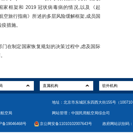
家框架和 2019 冠状病毒病的情况,以及《起
间航空旅行指南》所述的多层风险缓解框架,成员国
检疫措施。
门在制定国家恢复规划的决策过程中,虑及国际
南。
地址：北京市东城区东四西大街155号（10071
用航空局
网站管理：中国民用航空局综合司
备19046468号
京公网安备11010102007643号
政府网站识别码：bm