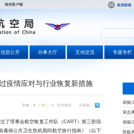
移动客户端
政府邮箱
信息公开
办事大厅
互动交流
专题专栏
过疫情应对与行业恢复新措施
字体：
大
｜
中
｜
小
打印本页
分享到：
宋志
过了理事会航空恢复工作队（CART）第三阶段
状病毒病公共卫生危机期间航空旅行指南》（以下
民航