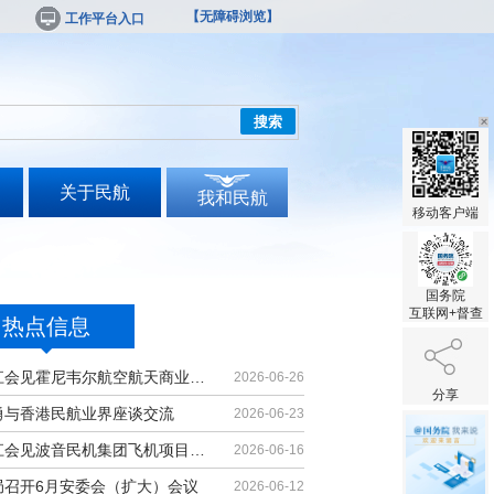
【无障碍浏览】
工作平台入口
搜索
关于民航
我和民航
移动客户端
国务院
互联网+督查
热点信息
胡振江会见霍尼韦尔航空航天商业售后...
2026-06-26
分享
勇与香港民航业界座谈交流
2026-06-23
胡振江会见波音民机集团飞机项目与客...
2026-06-16
局召开6月安委会（扩大）会议
2026-06-12