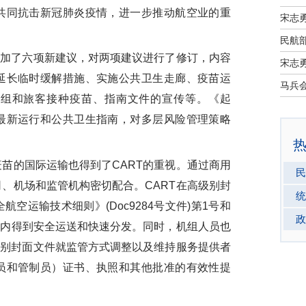
共同抗击新冠肺炎疫情，进一步推动航空业的重
宋志
民航部
加了六项新建议，对两项建议进行了修订，内容
宋志
延长临时缓解措施、实施公共卫生走廊、疫苗运
机组和旅客接种疫苗、指南文件的宣传等。《起
最新运行和公共卫生指南，对多层风险管理策略
的国际运输也得到了CART的重视。通过商用
民
、机场和监管机构密切配合。CART在高级别封
统
空运输技术细则》(Doc9284号文件)第1号和
政
围内得到安全运送和快速分发。同时，机组人员也
级别封面文件就监管方式调整以及维持服务提供者
员和管制员）证书、执照和其他批准的有效性提