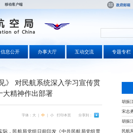
移动客户端
政府邮箱
信息公开
办事大厅
互动交流
专题专栏
见》 对民航系统深入学习宣传贯
十大精神作出部署
宋志
字体：
大
｜
中
｜
小
打印本页
分享到：
民航
际，民航局党组日前印发《中共民航局党组贯