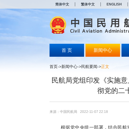
新
简体中文
繁体中文
ENGLISH
窗
口
打
开
无
障
碍
说
明
首 页
新闻中心
页
面,
按
首页
->
新闻中心
->
民航要闻
->
正文
Alt
加
民航局党组印发《实施意
波
浪
彻党的二
键
打
开
导
盲
来源：中国民航局
2022-11-07 22:18
模
式
根据党中央统一部署，结合民航实