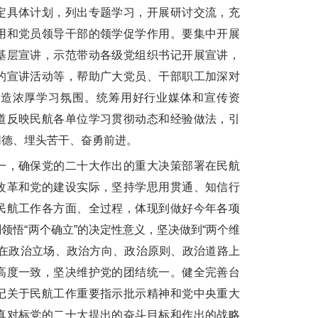
定具体计划，列出专题学习，开展研讨交流，充
用和党员领导干部的领学促学作用。要集中开展
基层宣讲，示范带动各级党组织书记开展宣讲，
的宣讲活动等，帮助广大党员、干部职工加深对
营造浓厚学习氛围。统筹用好行业媒体和宣传资
道反映民航各单位学习贯彻动态和经验做法，引
同德、埋头苦干、奋勇前进。
，确保党的二十大作出的重大决策部署在民航
改革和党的建设实际，坚持学思用贯通、知信行
民航工作各方面、全过程，体现到做好今年各项
领悟“两个确立”的决定性意义，坚决做到“两个维
终在政治立场、政治方向、政治原则、政治道路上
高度一致，坚决维护党的团结统一。健全完善台
记关于民航工作重要指示批示精神和党中央重大
真对标党的二十大提出的奋斗目标和作出的战略