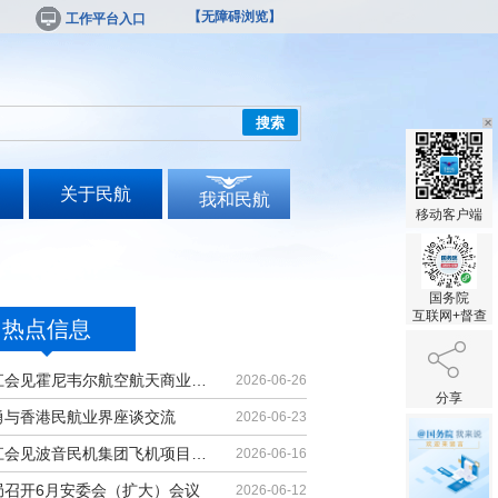
【无障碍浏览】
工作平台入口
搜索
关于民航
我和民航
移动客户端
国务院
互联网+督查
热点信息
胡振江会见霍尼韦尔航空航天商业售后...
2026-06-26
分享
勇与香港民航业界座谈交流
2026-06-23
胡振江会见波音民机集团飞机项目与客...
2026-06-16
局召开6月安委会（扩大）会议
2026-06-12