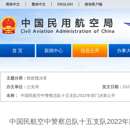
新
简体中文
繁体中文
ENGLISH
移动客户端
窗
口
打
开
无
障
碍
说
明
首 页
新闻中心
信息公开
办事
页
面,
按
Alt
加
主题分类：
财政预决算
波
浪
办文单位：
公安局
发文日期：
202
键
名称：
中国民航空中警察总队十五支队2022年部门决算公开
打
开
导
盲
模
中国民航空中警察总队十五支队2022
式