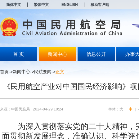
新
简体中文
繁体中文
ENGLISH
移动客户端
窗
口
打
开
无
障
碍
说
明
首 页
新闻中心
信息公开
办事
页
面,
按
首页
->
新闻中心
->
民航要闻
->
正文
Alt
加
《民用航空产业对中国国民经济影响》项
波
浪
键
打
开
来源：中国民航局
2024-04-29 10:24
字体：
大
｜
中
｜
导
盲
模
为深入贯彻落实党的二十大精神，
式
面贯彻新发展理念，准确认识、科学评