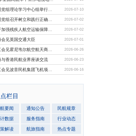
民航局党组理论学习中心组举行集体学习
2026-07-10
民航局党组召开树立和践行正确政绩观学习教育党课报告会暨深化模范机关建设推进会
2026-07-02
《关于加强残疾人航空运输保障能力的若干措施》印发
2026-07-02
勇会见英国交通大臣
2026-07-01
胡振江会见霍尼韦尔航空航天商业售后市场全球总裁
2026-06-26
勇与香港民航业界座谈交流
2026-06-23
胡振江会见波音民机集团飞机项目与客户支持高级副总裁兼总经理迈克·弗莱明
2026-06-16
热点栏目
航要闻
通知公告
民航规章
计数据
服务指南
行业动态
策解读
航旅指南
热点专题