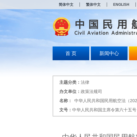
新
简体中文
繁体中文
ENGLISH
窗
口
打
开
无
障
碍
说
明
首 页
新闻中心
页
面,
按
Alt
加
主题分类：
法律
波
浪
办文单位：
政策法规司
键
名称：
中华人民共和国民用航空法（202
打
开
文号：
中华人民共和国主席令第六十五号
导
盲
模
式