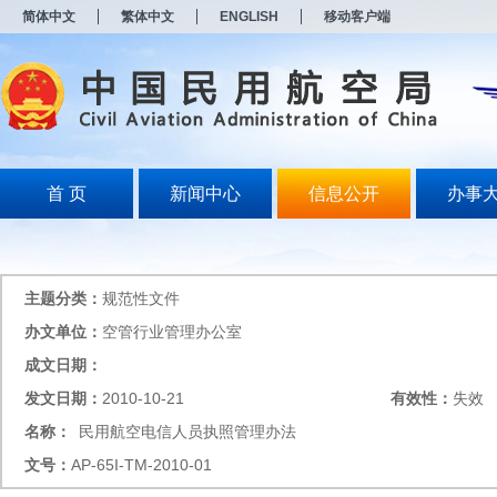
新
简体中文
繁体中文
ENGLISH
移动客户端
窗
口
打
开
无
障
碍
说
明
首 页
新闻中心
信息公开
办事
页
面,
按
Alt
加
主题分类：
规范性文件
波
浪
办文单位：
空管行业管理办公室
键
成文日期：
打
开
发文日期：
2010-10-21
有效性：
失效
导
盲
名称：
民用航空电信人员执照管理办法
模
文号：
AP-65I-TM-2010-01
式