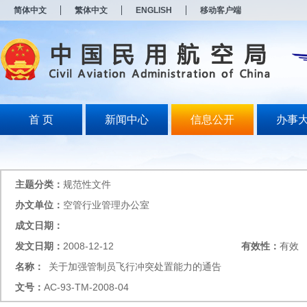
新
简体中文
繁体中文
ENGLISH
移动客户端
窗
口
打
开
无
障
碍
说
明
首 页
新闻中心
信息公开
办事
页
面,
按
Alt
加
主题分类：
规范性文件
波
浪
办文单位：
空管行业管理办公室
键
成文日期：
打
开
发文日期：
2008-12-12
有效性：
有效
导
盲
名称：
关于加强管制员飞行冲突处置能力的通告
模
文号：
AC-93-TM-2008-04
式