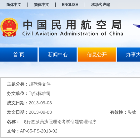
新
简体中文
繁体中文
ENGLISH
移动客户端
窗
口
打
开
无
障
碍
说
明
首 页
新闻中心
信息公开
办事
页
面,
按
Alt
加
主题分类：
规范性文件
波
浪
办文单位：
飞行标准司
键
成文日期：
2013-09-03
打
开
发文日期：
2013-09-03
有效性：
失效
导
盲
名称：
飞行签派员执照理论考试命题管理程序
模
文号：
AP-65-FS-2013-02
式