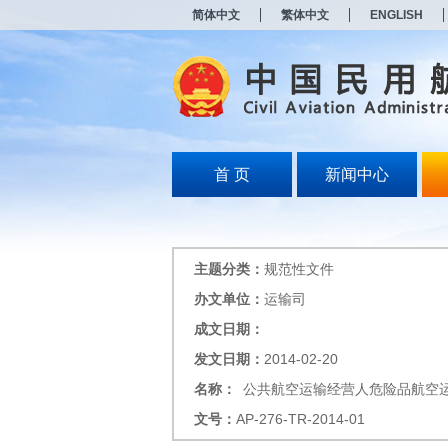
新
简体中文
繁体中文
ENGLISH
窗
口
打
开
无
障
碍
说
明
首 页
新闻中心
页
面,
按
Alt
加
主题分类：
规范性文件
波
浪
办文单位：
运输司
键
成文日期：
打
开
发文日期：
2014-02-20
导
盲
名称：
公共航空运输经营人危险品航空
模
文号：
AP-276-TR-2014-01
式