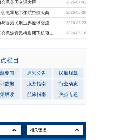
勇会见英国交通大臣
2026-07-01
胡振江会见霍尼韦尔航空航天商业售后市场全球总裁
2026-06-26
勇与香港民航业界座谈交流
2026-06-23
胡振江会见波音民机集团飞机项目与客户支持高级副总裁兼总经理迈克·弗莱明
2026-06-16
热点栏目
航要闻
通知公告
民航规章
计数据
服务指南
行业动态
策解读
航旅指南
热点专题