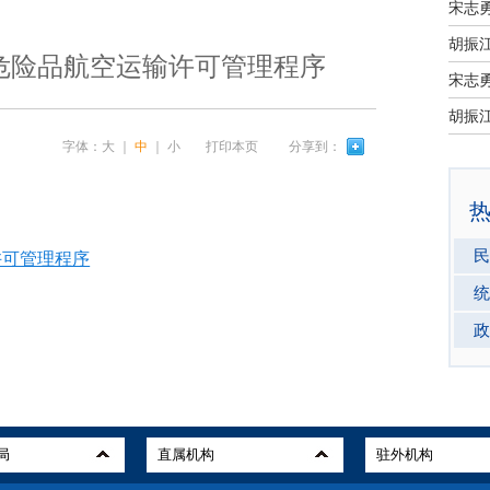
宋志
危险品航空运输许可管理程序
宋志
字体：
大
｜
中
｜
小
打印本页
分享到：
民
许可管理程序
统
政