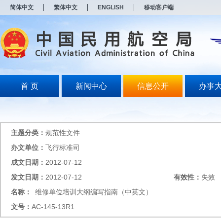
新
简体中文
繁体中文
ENGLISH
移动客户端
窗
口
打
开
无
障
碍
说
明
首 页
新闻中心
信息公开
办事
页
面,
按
Alt
加
主题分类：
规范性文件
波
浪
办文单位：
飞行标准司
键
成文日期：
2012-07-12
打
开
发文日期：
2012-07-12
有效性：
失效
导
盲
名称：
维修单位培训大纲编写指南（中英文）
模
文号：
AC-145-13R1
式