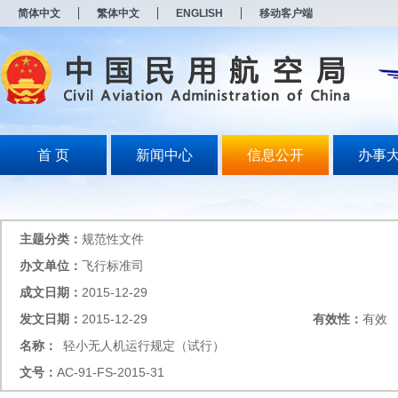
新
简体中文
繁体中文
ENGLISH
移动客户端
窗
口
打
开
无
障
碍
说
明
首 页
新闻中心
信息公开
办事
页
面,
按
Alt
加
主题分类：
规范性文件
波
浪
办文单位：
飞行标准司
键
成文日期：
2015-12-29
打
开
发文日期：
2015-12-29
有效性：
有效
导
盲
名称：
轻小无人机运行规定（试行）
模
文号：
AC-91-FS-2015-31
式