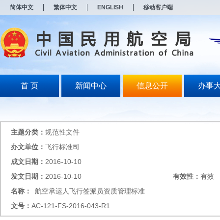
新
简体中文
繁体中文
ENGLISH
移动客户端
窗
口
打
开
无
障
碍
说
明
首 页
新闻中心
信息公开
办事
页
面,
按
Alt
加
主题分类：
规范性文件
波
浪
办文单位：
飞行标准司
键
成文日期：
2016-10-10
打
开
发文日期：
2016-10-10
有效性：
有效
导
盲
名称：
航空承运人飞行签派员资质管理标准
模
文号：
AC-121-FS-2016-043-R1
式