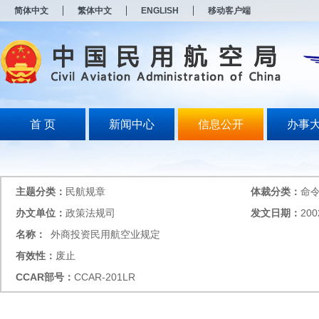
新
简体中文
繁体中文
ENGLISH
移动客户端
窗
口
打
开
无
障
碍
说
明
首 页
新闻中心
信息公开
办事
页
面,
按
Alt
加
主题分类：
民航规章
体裁分类：
命
波
浪
办文单位：
政策法规司
发文日期：
200
键
名称：
外商投资民用航空业规定
打
开
有效性：
废止
导
盲
CCAR
部号：
CCAR-201LR
模
式