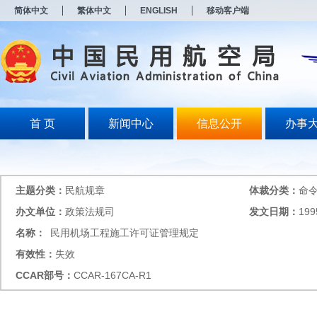
新
简体中文
繁体中文
ENGLISH
移动客户端
窗
口
打
开
无
障
碍
说
明
首 页
新闻中心
信息公开
办事
页
面,
按
Alt
加
主题分类：
民航规章
体裁分类：
命
波
浪
办文单位：
政策法规司
发文日期：
199
键
名称：
民用机场工程施工许可证管理规定
打
开
有效性：
失效
导
盲
CCAR
部号：
CCAR-167CA-R1
模
式