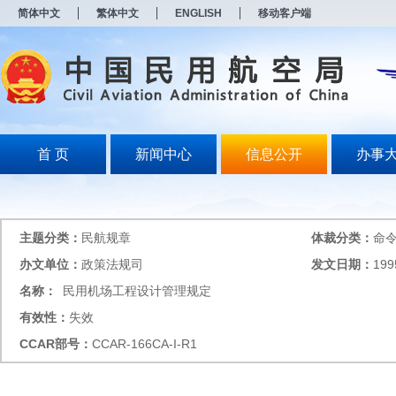
新
简体中文
繁体中文
ENGLISH
移动客户端
窗
口
打
开
无
障
碍
说
明
首 页
新闻中心
信息公开
办事
页
面,
按
Alt
加
主题分类：
民航规章
体裁分类：
命
波
浪
办文单位：
政策法规司
发文日期：
199
键
名称：
民用机场工程设计管理规定
打
开
有效性：
失效
导
盲
CCAR
部号：
CCAR-166CA-I-R1
模
式