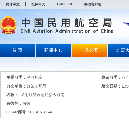
新
简体中文
繁体中文
ENGLISH
移动客户端
窗
口
打
开
无
障
碍
说
明
首 页
新闻中心
信息公开
办事
页
面,
按
Alt
加
主题分类：
民航规章
体裁分类：
命
波
浪
办文单位：
政策法规司
发文日期：
199
键
名称：
民用航空器适航指令规定
打
开
有效性：
有效
导
盲
CCAR
部号：
CCAR-39AA
模
式