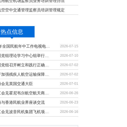
民用航空机场监察员业务培训管理办法
航空空中交通管理监察员培训管理规定
热点信息
2026年全国民航年中工作电视电话会议召开
2026-07-15
民航局党组理论学习中心组举行集体学习
2026-07-10
民航局党组召开树立和践行正确政绩观学习教育党课报告会暨深化模范机关建设推进会
2026-07-02
《关于加强残疾人航空运输保障能力的若干措施》印发
2026-07-02
勇会见英国交通大臣
2026-07-01
胡振江会见霍尼韦尔航空航天商业售后市场全球总裁
2026-06-26
勇与香港民航业界座谈交流
2026-06-23
胡振江会见波音民机集团飞机项目与客户支持高级副总裁兼总经理迈克·弗莱明
2026-06-16