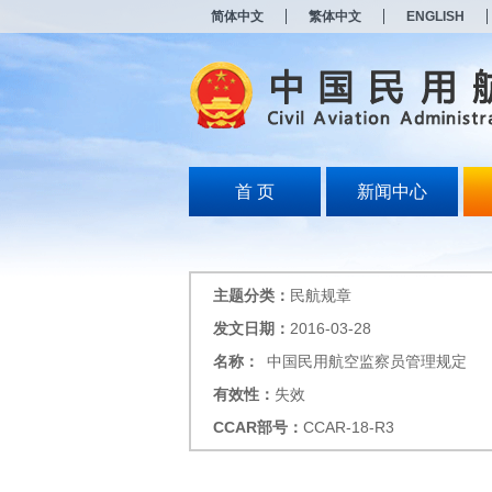
新
简体中文
繁体中文
ENGLISH
窗
口
打
开
无
障
碍
说
明
首 页
新闻中心
页
面,
按
Alt
加
主题分类：
民航规章
波
浪
发文日期：
2016-03-28
键
名称：
中国民用航空监察员管理规定
打
开
有效性：
失效
导
盲
CCAR
部号：
CCAR-18-R3
模
式