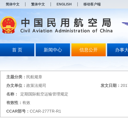
新
简体中文
繁体中文
ENGLISH
移动客户端
窗
口
打
开
无
障
碍
说
明
首 页
新闻中心
信息公开
办事
页
面,
按
Alt
加
主题分类：
民航规章
波
浪
办文单位：
政策法规司
发文日期：
201
键
名称：
定期国际航空运输管理规定
打
开
有效性：
有效
导
盲
CCAR
部号：
CCAR-277TR-R1
模
式