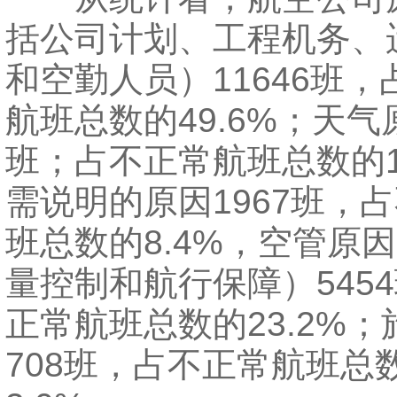
括公司计划、工程机务、
和空勤人员）
11646
班，
航班总数的
49.6%
；天气
班；占不正常航班总数的
需说明的原因
1967
班，占
班总数的
8.4%
，空管原因
量控制和航行保障）
5454
正常航班总数的
23.2%
；
708
班，占不正常航班总