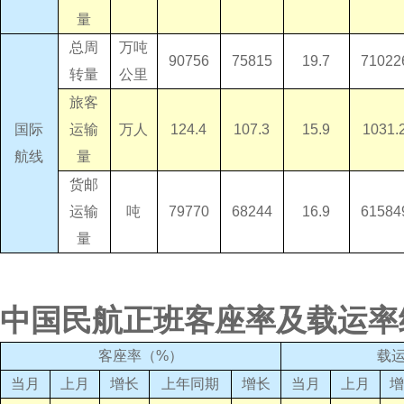
量
总周
万吨
90756
75815
19.7
71022
转量
公里
旅客
国际
运输
万人
124.4
107.3
15.9
1031.
航线
量
货邮
运输
吨
79770
68244
16.9
61584
量
中国民航正班客座率及载运率
客座率（
%
）
载
当月
上月
增长
上年同期
增长
当月
上月