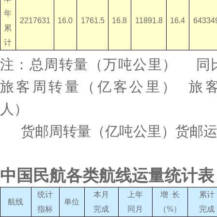
年
2217631
16.0
1761.5
16.8
11891.8
16.4
64334
累
计
注：总周转量（万吨公里）
同
旅客周转量（亿客公里）
旅
人）
货邮周转量（亿吨公里）
货邮
中国民航各类航线运量统计表
统计
本月
上年
增
长
累计
航线
单位
指标
完成
同月
（
%
）
完成