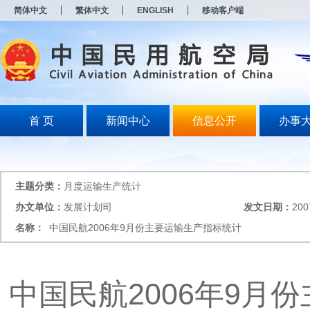
新
简体中文
繁体中文
ENGLISH
移动客户端
窗
口
打
开
无
障
碍
说
明
首 页
新闻中心
信息公开
办事
页
面,
按
Alt
加
主题分类：
月度运输生产统计
波
浪
办文单位：
发展计划司
发文日期：
200
键
名称：
中国民航2006年9月份主要运输生产指标统计
打
开
导
盲
模
中国民航2006年9月
式