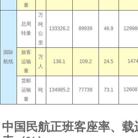
量
万
总周
吨
46.9
89939
133326.2
12998
转量
公
里
国际
旅客
万
147
运输
24.5
109.2
136.1
航线
人
量
货邮
12608
吨
运输
73.1
77739
134985.2
量
中国民航正班客座率、载