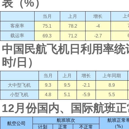
表（
%
）
上
上月
增长
当月
客座率
78.2
-4
75.1
载运率
71.2
-2.7
69.3
中国民航飞机日利用率统
时
/
日）
当月
上月
增长
上年同期
9.3
9.5
-2.1
8.9
大中型飞机
4.8
5.1
-5.9
5.5
小型飞机
12月份国内、国际航班正
航班班次
航班正常
航空公司
（
%
）
计划
正常
不正常