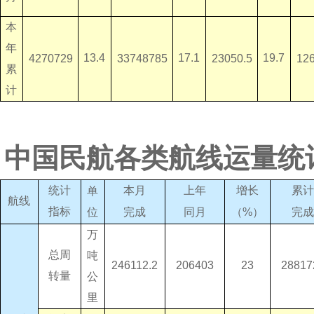
本
年
13.4
17.1
19.7
23050.5
4270729
33748785
12
累
计
中国民航各类航线运量统
统计
增长
上年
本月
累
单
航线
指标
（
%
）
位
同月
完成
完
万
总周
吨
23
206403
246112.2
28817
转量
公
里