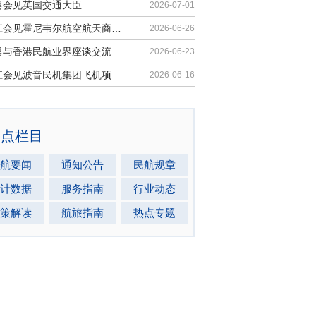
勇会见英国交通大臣
2026-07-01
胡振江会见霍尼韦尔航空航天商业售后市场全球总裁
2026-06-26
勇与香港民航业界座谈交流
2026-06-23
胡振江会见波音民机集团飞机项目与客户支持高级副总裁兼总经理迈克·弗莱明
2026-06-16
热点栏目
航要闻
通知公告
民航规章
计数据
服务指南
行业动态
策解读
航旅指南
热点专题