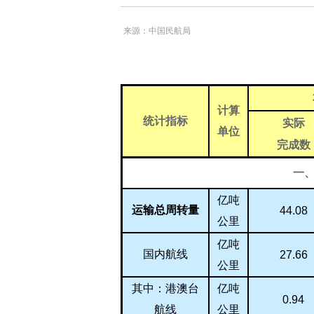
来源：中国民航局
计算
统计指标
实际
单位
完成数
一
亿吨
运输总周转量
44.08
公里
亿吨
国内航线
27.66
公里
亿吨
其中：港澳台
0.94
公里
航线