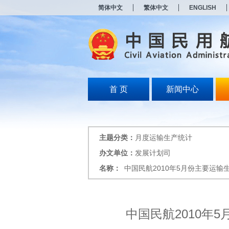
新
简体中文
繁体中文
ENGLISH
窗
口
打
开
无
障
碍
说
明
首 页
新闻中心
页
面,
按
Alt
加
主题分类：
月度运输生产统计
波
浪
办文单位：
发展计划司
键
名称：
中国民航2010年5月份主要运输
打
开
导
盲
模
中国民航2010年
式