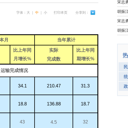
宋志
字体：
大
｜
中
｜
小
打印本页
分享到：
宋志
本月
当年累计
实际
比上年同
比上年同
月增长
%
期增长
%
完成数
民
、运输完成情况
统
210.47
34.1
31.3
政
136.88
18.8
18.7
43
32
4.5