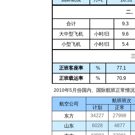
二
9.3
合计
9.6
小时
/
日
大中型飞机
5.4
小时
/
日
小型飞机
%
77.1
正班客座率
%
70.9
正班载运率
2010年5月份国内、国际航班正常情况
航班班次
航空公司
计划
正常
34227
27998
东方
6028
4877
山东