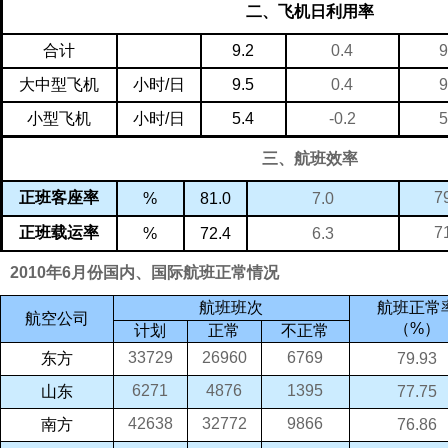
二、飞机日利用率
9.2
9
0.4
合计
小时
/
日
9.5
9
0.4
大中型飞机
小时
/
日
5.4
5
-0.2
小型飞机
三、航班效率
7
正班客座率
7.0
81.0
%
7
正班载运率
6.3
72.4
%
2010年6月份国内、国际航班正常情况
航班正常
航班班次
航空公司
（
%
）
计划
正常
不正常
33729
26960
6769
东方
79.93
6271
4876
1395
山东
77.75
42638
32772
9866
南方
76.86