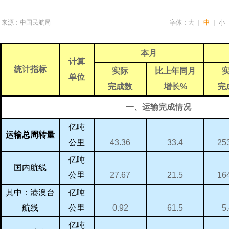
来源：中国民航局
字体：
大
｜
中
｜
小
本月
计算
统计指标
实际
比上年同月
单位
完
完成数
增长
%
一、运输完成情况
亿吨
运输总周转量
25
43.36
33.4
公里
亿吨
国内航线
16
27.67
21.5
公里
亿吨
其中：港澳台
5
0.92
61.5
航线
公里
亿吨