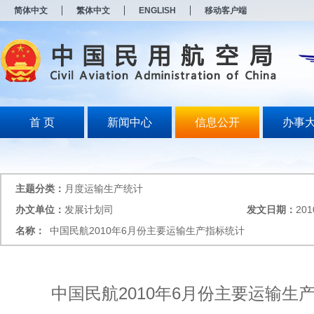
新
简体中文
繁体中文
ENGLISH
移动客户端
窗
口
打
开
无
障
碍
说
明
首 页
新闻中心
信息公开
办事
页
面,
按
Alt
加
主题分类：
月度运输生产统计
波
浪
办文单位：
发展计划司
发文日期：
201
键
名称：
中国民航2010年6月份主要运输生产指标统计
打
开
导
盲
模
中国民航2010年6月份主要运输生
式