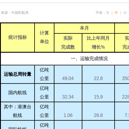
来源：中国民航局
字体：
大
｜
中
｜
小
本月
计算
统计指标
实际
比上年同月
单位
完成数
完
增长
%
一、运输完成情况
亿吨
运输总周转量
49.04
35
22.8
公里
亿吨
国内航线
32.34
22
15.9
公里
亿吨
其中：港澳台
1.06
7
26.8
航线
公里
亿吨