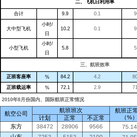
二、飞机日利用率
9
合计
9.9
0.1
小时
/
9
大中型飞机
10.2
0.1
日
小时
/
5
小型飞机
5.8
日
三、航班效率
8
正班客座率
84.2
4.2
%
7
正班载运率
72.1
2.9
%
2010年8月份国内、国际航班正常情况
航班班次
航班正
航空公司
（
%
计划
正常
不正常
38472
28906
9566
东方
75.14
7253
5153
2100
山东