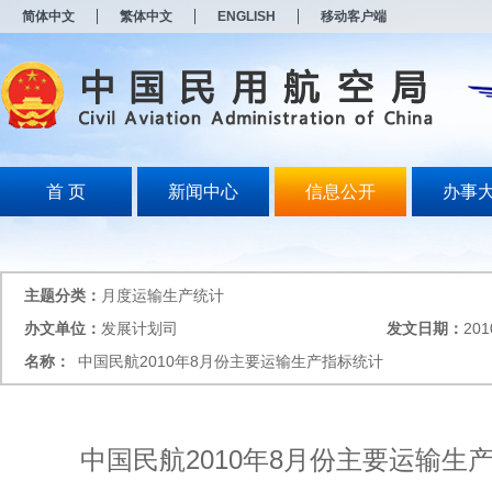
新
简体中文
繁体中文
ENGLISH
移动客户端
窗
口
打
开
无
障
碍
说
明
首 页
新闻中心
信息公开
办事
页
面,
按
Alt
加
主题分类：
月度运输生产统计
波
浪
办文单位：
发展计划司
发文日期：
201
键
名称：
中国民航2010年8月份主要运输生产指标统计
打
开
导
盲
模
中国民航2010年8月份主要运输生
式