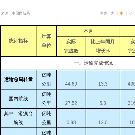
来源：中国民航局
字体：
大
｜
中
｜
小
本月
计算
统计指标
实际
比上年同月
单位
增长
%
完成数
完
一、运输完成情况
亿吨
运输总周转量
44.69
49
13.3
公里
亿吨
国内航线
27.52
31
5.3
公里
亿吨
其中：港澳台
0.98
10
12.0
航线
公里
亿吨