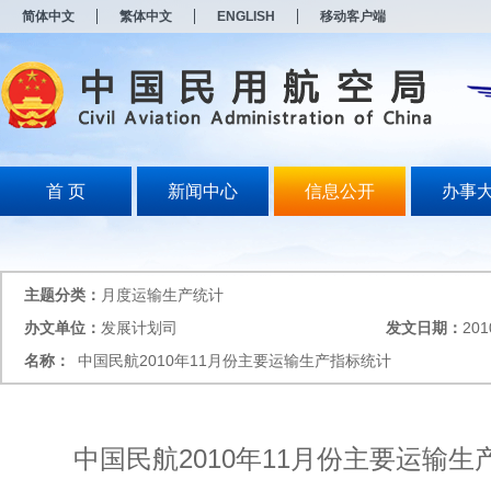
新
简体中文
繁体中文
ENGLISH
移动客户端
窗
口
打
开
无
障
碍
说
明
首 页
新闻中心
信息公开
办事
页
面,
按
Alt
加
主题分类：
月度运输生产统计
波
浪
办文单位：
发展计划司
发文日期：
201
键
名称：
中国民航2010年11月份主要运输生产指标统计
打
开
导
盲
模
中国民航2010年11月份主要运输生
式