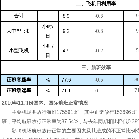
二、飞机日利用率
9
合计
8.9
-0.3
小时
/
9
大中型飞机
9.2
-0.3
日
小时
/
5
小型飞机
4.9
-0.2
日
三、航班效率
8
正班客座率
77.6
-0.5
%
7
正班载运率
71.1
0.1
%
2010年11月份国内、国际航班正常情况
主要机场共放行航班175591 班，其中正常放行153696 班
班，平均航班放行正常率为87.54%，与去年同期相比降低0.39
影响机场航班放行正常的主要因素及其造成的不正常比例依