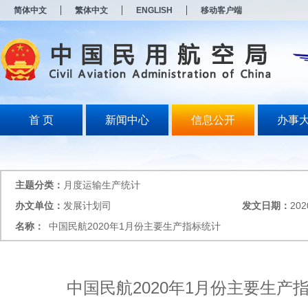
新
简体中文
繁体中文
ENGLISH
移动客户端
窗
口
打
开
无
障
碍
说
明
首 页
新闻中心
信息公开
办事
页
面,
按
Alt
加
主题分类：
月度运输生产统计
波
浪
办文单位：
发展计划司
发文日期：
202
键
名称：
中国民航2020年1月份主要生产指标统计
打
开
导
盲
模
中国民航2020年1月份主要生产
式