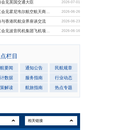
勇会见英国交通大臣
2026-07-01
胡振江会见霍尼韦尔航空航天商业售后市场全球总裁
2026-06-26
勇与香港民航业界座谈交流
2026-06-23
胡振江会见波音民机集团飞机项目与客户支持高级副总裁兼总经理迈克·弗莱明
2026-06-16
热点栏目
航要闻
通知公告
民航规章
计数据
服务指南
行业动态
策解读
航旅指南
热点专题