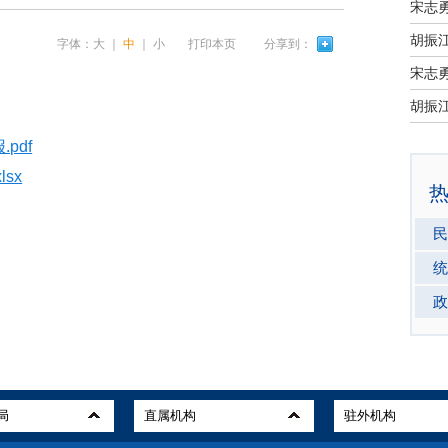
宋志
字体：
大
｜
中
｜
小
打印本页
分享到：
宋志
pdf
sx
民
统
政