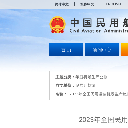
新
简体中文
繁体中文
ENGLISH
窗
口
打
开
无
障
碍
说
明
首 页
新闻中心
页
面,
按
Alt
加
主题分类：
年度机场生产公报
波
浪
办文单位：
发展计划司
键
名称：
2023年全国民用运输机场生产统
打
开
导
盲
模
2023年全国
式