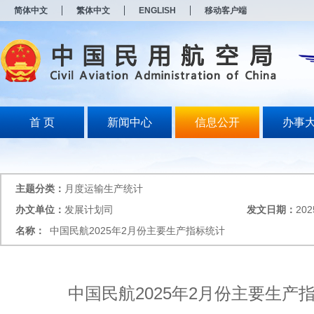
新
简体中文
繁体中文
ENGLISH
移动客户端
窗
口
打
开
无
障
碍
说
明
首 页
新闻中心
信息公开
办事
页
面,
按
Alt
加
主题分类：
月度运输生产统计
波
浪
办文单位：
发展计划司
发文日期：
202
键
名称：
中国民航2025年2月份主要生产指标统计
打
开
导
盲
模
中国民航2025年2月份主要生产
式