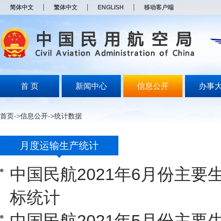
新
简体中文
繁体中文
ENGLISH
移动客户端
窗
口
打
开
无
障
碍
说
明
首 页
新闻中心
信息公开
办事
页
面,
按
首页
->
信息公开
->
统计数据
Alt
加
波
月度运输生产统计
浪
键
打
中国民航2021年6月份主要
开
导
盲
标统计
模
式
中国民航2021年5月份主要