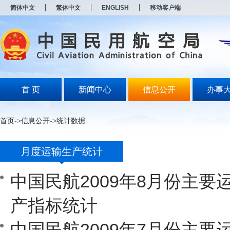
新
简体中文
繁体中文
ENGLISH
移动客户端
窗
口
打
开
无
障
碍
说
明
首 页
新闻中心
信息公开
办事
页
面,
按
首页
->
信息公开
->
统计数据
Alt
加
波
月度运输生产统计
浪
键
打
中国民航2009年8月份主要
开
导
盲
产指标统计
模
式
中国民航2009年7月份主要