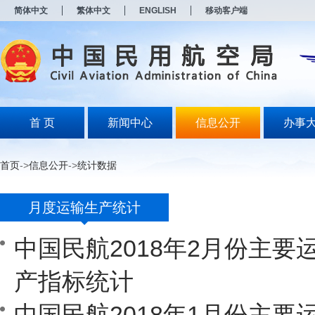
新
简体中文
繁体中文
ENGLISH
移动客户端
窗
口
打
开
无
障
碍
说
明
首 页
新闻中心
信息公开
办事
页
面,
按
首页
->
信息公开
->
统计数据
Alt
加
波
月度运输生产统计
浪
键
打
中国民航2018年2月份主要
开
导
盲
产指标统计
模
式
中国民航2018年1月份主要