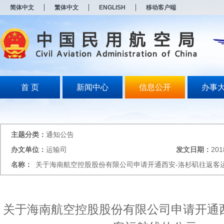
新
简体中文
繁体中文
ENGLISH
移动客户端
窗
口
打
开
无
障
碍
说
明
首 页
新闻中心
信息公开
办事
页
面,
按
Alt
加
主题分类：
通知公告
波
浪
办文单位：
运输司
发文日期：
201
键
名称：
关于海南航空控股股份有限公司申请开通西安-洛杉矶往返客
打
开
导
盲
模
关于海南航空控股股份有限公司申请开通
式