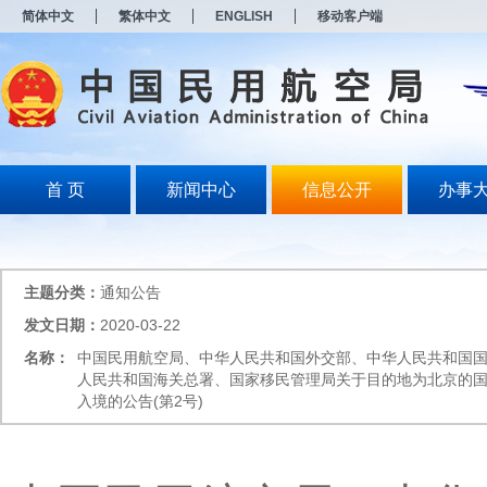
新
简体中文
繁体中文
ENGLISH
移动客户端
窗
口
打
开
无
障
碍
说
明
首 页
新闻中心
信息公开
办事
页
面,
按
Alt
加
主题分类：
通知公告
波
浪
发文日期：
2020-03-22
键
名称：
中国民用航空局、中华人民共和国外交部、中华人民共和国
打
开
人民共和国海关总署、国家移民管理局关于目的地为北京的
导
入境的公告(第2号)
盲
模
式