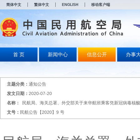
新
简体中文
繁体中文
ENGLISH
移动客户端
窗
口
打
开
无
障
碍
说
明
首 页
新闻中心
信息公开
办事
页
面,
按
Alt
加
主题分类：
通知公告
波
浪
发文日期：
2020-07-20
键
名称：
民航局、海关总署、外交部关于来华航班乘客凭新冠病毒核
打
开
文号：
民航公告【2020】9 号
导
盲
模
式