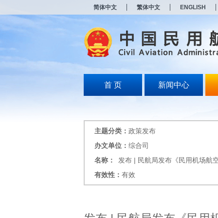
新
简体中文
繁体中文
ENGLISH
窗
口
打
开
无
障
碍
说
明
首 页
新闻中心
页
面,
按
Alt
加
主题分类：
政策发布
波
浪
办文单位：
综合司
键
名称：
发布 | 民航局发布《民用机场
打
开
有效性：
有效
导
盲
模
式