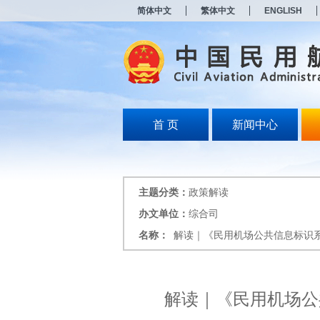
新
简体中文
繁体中文
ENGLISH
窗
口
打
开
无
障
碍
说
明
首 页
新闻中心
页
面,
按
Alt
加
主题分类：
政策解读
波
浪
办文单位：
综合司
键
名称：
解读｜《民用机场公共信息标识
打
开
导
盲
模
解读｜《民用机场公
式