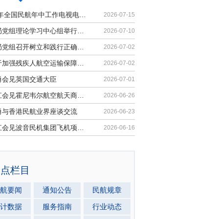
2026年全国民航年中工作电视电话会议召开
2026-07-15
民航局党组理论学习中心组举行集体学习
2026-07-10
民航局党组召开树立和践行正确政绩观学习教育党课报告会暨深化模范机关建设推进会
2026-07-02
《关于加强残疾人航空运输保障能力的若干措施》印发
2026-07-02
勇会见英国交通大臣
2026-07-01
胡振江会见霍尼韦尔航空航天商业售后市场全球总裁
2026-06-26
勇与香港民航业界座谈交流
2026-06-23
胡振江会见波音民机集团飞机项目与客户支持高级副总裁兼总经理迈克·弗莱明
2026-06-16
热点栏目
航要闻
通知公告
民航规章
计数据
服务指南
行业动态