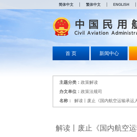
新
简体中文
繁体中文
ENGLISH
窗
口
打
开
无
障
碍
说
明
首 页
新闻中心
页
面,
按
Alt
加
主题分类：
政策解读
波
浪
办文单位：
政策法规司
键
名称：
解读丨废止《国内航空运输承运
打
开
导
盲
模
解读丨废止《国内航空运
式