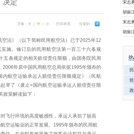
决定
宋志
宋志
字体：
大
｜
中
｜
小
打印本页
分享到：
法》（以下简称民用航空法）已于2025年12
日正式实施。修订后的民用航空法第一百三十六条规
三十五条规定的相关赔偿责任限额，由国务院民用
2006年原中国民用航空总局依据1995年颁布的
民
国内航空运输承运人赔偿责任限额规定》（民航
统
局起草了《废止<国内航空运输承运人赔偿责任限
政
关政策解读如下：
对飞行环境的高度敏感性，承运人承担了较高
航空运输业的正常发展。1995年颁布的民用航
的责任，在当时有效平衡了旅客合法权益与承运