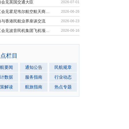
勇会见英国交通大臣
2026-07-01
胡振江会见霍尼韦尔航空航天商业售后市场全球总裁
2026-06-26
勇与香港民航业界座谈交流
2026-06-23
胡振江会见波音民机集团飞机项目与客户支持高级副总裁兼总经理迈克·弗莱明
2026-06-16
热点栏目
航要闻
通知公告
民航规章
计数据
服务指南
行业动态
策解读
航旅指南
热点专题