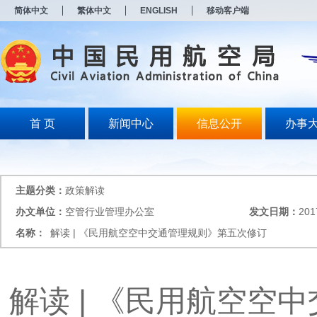
新
简体中文
繁体中文
ENGLISH
移动客户端
窗
口
打
开
无
障
碍
说
明
首 页
新闻中心
信息公开
办事
页
面,
按
Alt
加
主题分类：
政策解读
波
浪
办文单位：
空管行业管理办公室
发文日期：
201
键
名称：
解读 | 《民用航空空中交通管理规则》第五次修订
打
开
导
盲
模
解读 | 《民用航空空
式