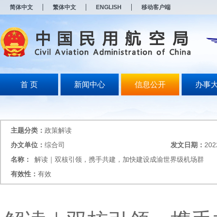
新
简体中文
繁体中文
ENGLISH
移动客户端
窗
口
打
开
无
障
碍
说
明
首 页
新闻中心
信息公开
办事
页
面,
按
Alt
加
主题分类：
政策解读
波
浪
办文单位：
综合司
发文日期：
202
键
名称：
解读｜双核引领，携手共建，加快建设成渝世界级机场群
打
开
有效性：
有效
导
盲
模
式