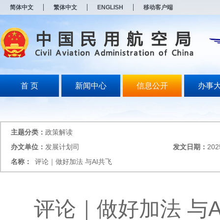
新
简体中文
繁体中文
ENGLISH
移动客户端
窗
口
打
开
无
障
碍
说
明
首 页
新闻中心
信息公开
办事
页
面,
按
Alt
加
主题分类：
政策解读
波
浪
办文单位：
发展计划司
发文日期：
202
键
名称：
评论｜做好加法 与AI共飞
打
开
导
盲
模
评论｜做好加法 与A
式