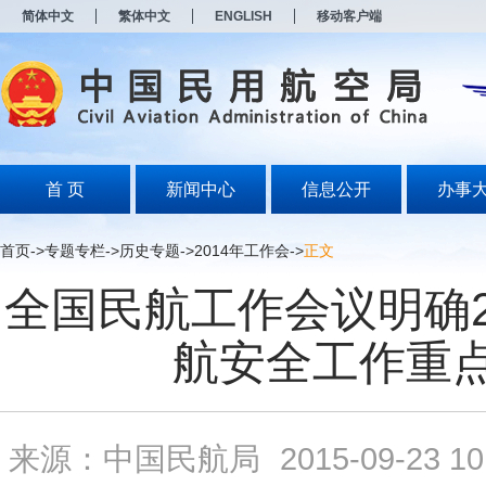
新
简体中文
繁体中文
ENGLISH
移动客户端
窗
口
打
开
无
障
碍
说
明
首 页
新闻中心
信息公开
办事
页
面,
按
首页
->
专题专栏
->
历史专题
->
2014年工作会
->
正文
Alt
加
全国民航工作会议明确2
波
浪
键
航安全工作重
打
开
导
盲
模
来源：中国民航局
2015-09-23 10
式