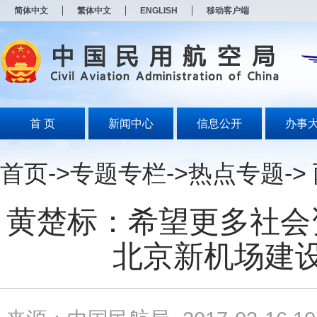
新
简体中文
繁体中文
ENGLISH
移动客户端
窗
口
打
开
无
障
碍
说
明
首 页
新闻中心
信息公开
办事
页
面,
按
首页
->
专题专栏
->
热点专题
-
Alt
加
波
浪
黄楚标：希望更多社会
键
打
北京新机场建
开
导
盲
模
式