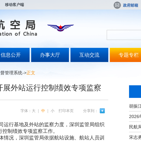
移动客户端
政府邮箱
信息公开
办事大厅
互动交流
专题专栏
监督管理系统
->
正文
开展外站运行控制绩效专项监察
字体：
大
｜
中
｜
小
打印本页
分享到：
运行基地及外站的监察力度，深圳监管局组织
行控制绩效专项监察工作。
宋志
情况，深圳监管局依据航站设施、航站人员训