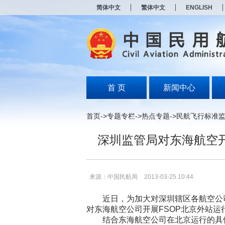
新
简体中文
繁体中文
ENGLISH
窗
口
打
开
无
障
碍
说
明
首 页
新闻中心
页
面,
按
首页
->
专题专栏
->
热点专题
->
民航飞行标准
Alt
加
深圳监管局对东海航空
波
浪
键
打
开
来源：中国民航局
2013-03-25 10:44
导
盲
近日，为加大对深圳辖区各航空公司
模
对东海航空公司开展FSOP北京外站运
式
结合东海航空公司在北京运行的具体