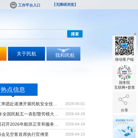
【无障碍浏览】
工作平台入口
搜索
关于民航
我和民航
移动客户端
国务院
互联网+督查
热点信息
胡振江率团赴港澳开展民航安全技术交流
2026-05-01
分享
2026年全国民航五一表彰暨劳模大讲堂...
2026-04-29
民航局召开2026年航班正常和服务质量...
2026-04-24
勇会见空客首席执行官傅里
2026-04-23