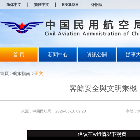
新
简体中文
繁體中文
ENGLISH
怀旧版
窗
口
打
开
无
障
碍
说
明
首 頁
新聞中心
資訊公開
辦事
页
面,
按
首頁
->
航旅指南
->
正文
Alt
加
波
客艙安全與文明乘機
浪
键
打
开
來源：中國民航局
2026-03-16 09:20
字體：
导
盲
模
式