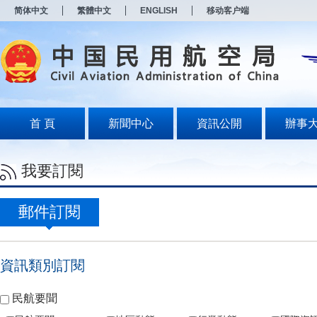
新
简体中文
繁體中文
ENGLISH
移动客户端
窗
口
打
开
无
障
碍
说
明
首 頁
新聞中心
資訊公開
辦事
页
面,
按
我要訂閱
Alt
加
波
浪
郵件訂閱
键
打
开
导
資訊類別訂閱
盲
模
式
民航要聞