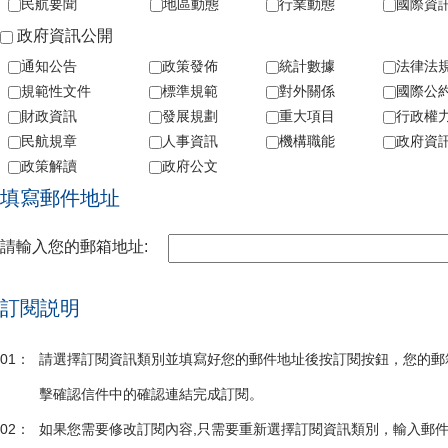
民航要聞
地區動態
行業動態
國際資
政府資訊公開
通知公告
政策發佈
統計數據
法律法
規範性文件
標準規範
對外關係
國際公
財政資訊
發展規劃
重大項目
行政權
民航規章
人事資訊
機構職能
政府資
政策解讀
政府公文
填寫郵件地址
請輸入您的郵箱地址:
訂閱説明
01：
請選擇訂閱資訊類別並填寫好您的郵件地址後按訂閱按鈕，您的郵
擊確認信件中的確認連結完成訂閱。
02：
如果您需要修改訂閱內容,只需要重新選擇訂閱資訊類別，輸入郵