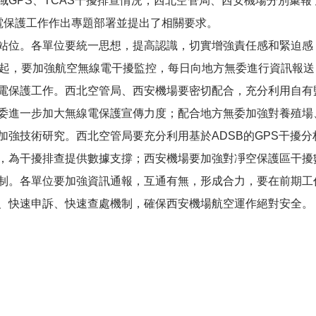
PS、TCAS干擾排查情況，西北空管局、西安機場分別彙報
電保護工作作出專題部署並提出了相關要求。
位。各單位要統一思想，提高認識，切實增強責任感和緊迫感
日起，要加強航空無線電干擾監控，每日向地方無委進行資訊報
電保護工作。西北空管局、西安機場要密切配合，充分利用自有
委進一步加大無線電保護宣傳力度；配合地方無委加強對養殖場
加強技術研究。西北空管局要充分利用基於ADSB的GPS干擾
，為干擾排查提供數據支撐；西安機場要加強對凈空保護區干擾
制。各單位要加強資訊通報，互通有無，形成合力，要在前期工
、快速申訴、快速查處機制，確保西安機場航空運作絕對安全。