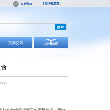
【無障礙瀏覽】
政府郵箱
搜索
互動交流
返回民航
全會
印本頁