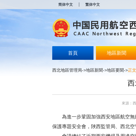
新
简体中文
繁体中文
窗
口
打
开
无
障
碍
说
明
首頁
地區新聞
页
面,
按
西北地區管理局
->
地區新聞
->
地區要聞
->
正
Alt
加
西
波
浪
键
打
來源：
开
导
盲
為進一步鞏固加強西安地區航空無線
模
保護專題安全會，陜西監管局、西北空
式