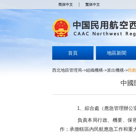
新
简体中文
繁体中文
窗
口
打
开
无
障
碍
说
明
首頁
地區新聞
页
面,
按
西北地區管理局
->
組織機構
->
派出機構
->
民
Alt
加
中國
波
浪
键
打
开
1、綜合處（應急管理辦公
导
盲
負責本局行政、機要、保密、
模
式
作；承擔轄區內民航應急工作和重