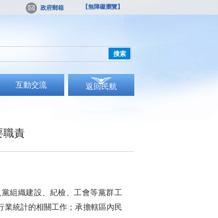
【無障礙瀏覽】
政府郵箱
搜索
互動交流
返回民航
要職責
黨組織建設、紀檢、工會等黨群工
行業統計的相關工作；承擔轄區內民