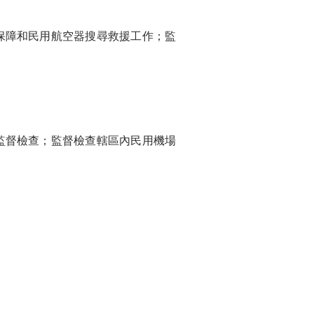
障和民用航空器搜尋救援工作；監
督檢查；監督檢查轄區內民用機場