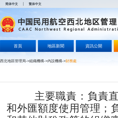
新
简体中文
繁体中文
窗
口
打
开
无
障
碍
说
明
首頁
地區新聞
資訊公開
页
面,
按
西北地區管理局
->
組織機構
->
內設機構
->
財務處
Alt
加
波
浪
键
打
开
主要職責：負責直屬
导
盲
和外匯額度使用管理；
模
式