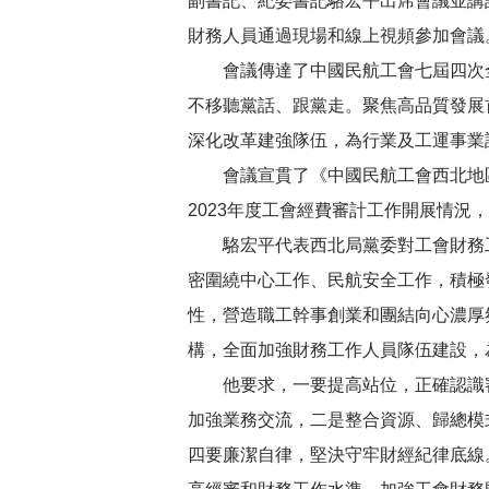
副書記、紀委書記駱宏平出席會議並講
財務人員通過現場和線上視頻參加會議
會議傳達了中國民航工會七屆四次
不移聽黨話、跟黨走。聚焦高品質發展
深化改革建強隊伍，為行業及工運事業
會議宣貫了《中國民航工會西北地
2023年度工會經費審計工作開展情況
駱宏平代表西北局黨委對工會財務
密圍繞中心工作、民航安全工作，積極
性，營造職工幹事創業和團結向心濃厚
構，全面加強財務工作人員隊伍建設，
他要求，一要提高站位，正確認識
加強業務交流，二是整合資源、歸總模
四要廉潔自律，堅決守牢財經紀律底線