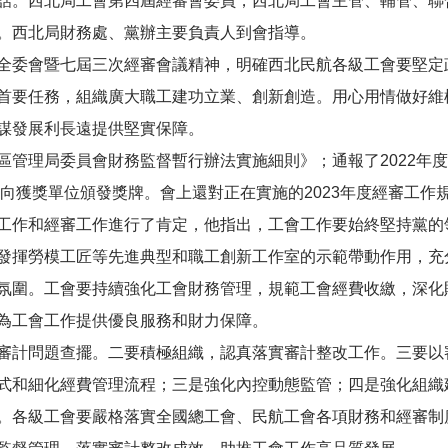
話。西北局工會第四屆經審會委員，西北局工會主管、輔管、聯
。西北局財務處、黨辦主要負責人到會指導。
全委會暨七屆三次經審會議精神，明確西北民航各級工會要堅定
首要任務，組織廣大職工建功立業、創新創造。用心用情做好維
謀發展利長遠提供堅實保障。
區管理局委員會財務監督暫行辦法實施細則》；通報了2022年
，向獲獎單位頒發獎牌。會上還對正在實施的2023年度經審工
工作和經審工作進行了肯定，他指出，工會工作要始終堅持黨的
發揮勞模工匠等先進典型和職工創新工作室的示範帶動作用，充
氛圍。工會要持續強化工會財務管理，規範工會經費收繳，深化
為工會工作提供優良服務和財力保障。
審計問題查擺。二要積極組織，認真落實審計整改工作。三要以
式和細化經費管理流程；三是強化內控動態監管；四是強化組織
。各級工會要嚴格落實全國總工會、民航工會各項財務和經審制