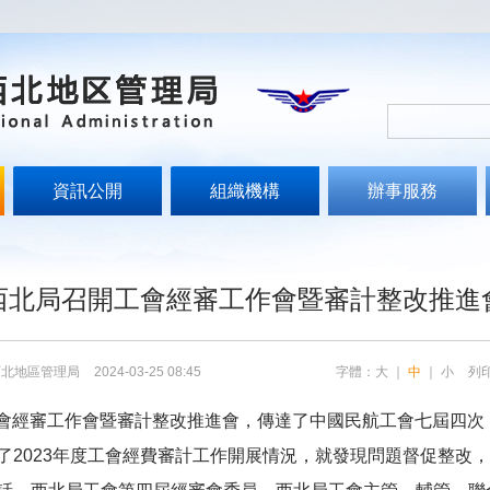
資訊公開
組織機構
辦事服務
文
西北局召開工會經審工作會暨審計整改推進
西北地區管理局
2024-03-25 08:45
字體：
大
｜
中
｜
小
列
度工會經審工作會暨審計整改推進會，傳達了中國民航工會七屆四次
了2023年度工會經費審計工作開展情況，就發現問題督促整改