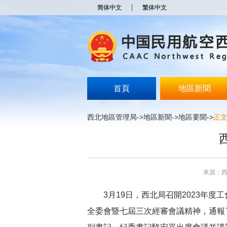
新
简体中文
繁体中文
窗
口
打
开
无
障
碍
说
明
首頁
地區新聞
页
面,
按
西北地區管理局
->
地區新聞
->
地區要聞
->
正
Alt
加
波
浪
键
打
來源：
开
导
盲
3月19日，西北局召開2023年
模
全委會暨七屆三次經審會議精神，通報
式