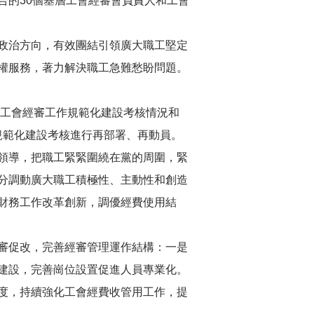
合的30個基層工會經審會負責人和工會
政治方向，有效團結引領廣大職工堅定
權服務，著力解決職工急難愁盼問題。
度工會經審工作規範化建設考核情況和
作規範化建設考核進行再部署、再動員。
領導，把職工緊緊圍繞在黨的周圍，緊
分調動廣大職工積極性、主動性和創造
財務工作改革創新，調優經費使用結
審促改，完善經審管理運作結構：一是
建設，完善崗位設置促進人員專業化。
度，持續強化工會經費收管用工作，提