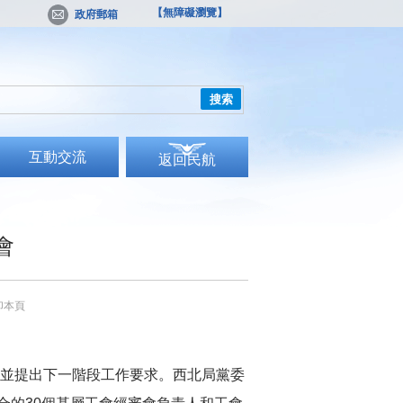
【無障礙瀏覽】
政府郵箱
搜索
互動交流
返回民航
會
印本頁
，並提出下一階段工作要求。西北局黨委