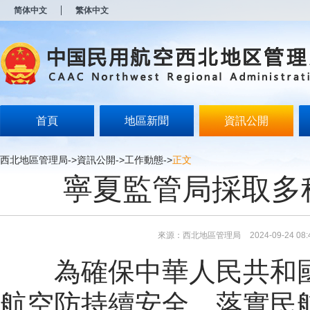
新
简体中文
繁体中文
窗
口
打
开
无
障
碍
说
明
首頁
地區新聞
資訊公開
页
面,
按
西北地區管理局
->
資訊公開
->
工作動態
->
正文
Alt
寧夏監管局採取多
加
波
浪
键
打
來源：西北地區管理局
2024-09-24 08:
开
导
為確保中華人民共和國
盲
模
式
航空防持續安全，落實民航