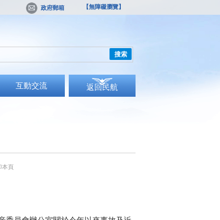
【無障礙瀏覽】
政府郵箱
搜索
互動交流
返回民航
印本頁