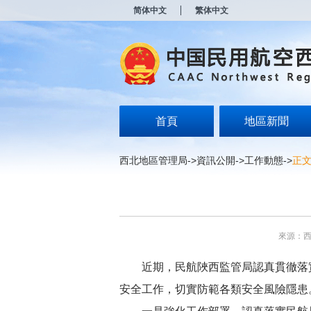
新
简体中文
繁体中文
窗
口
打
开
无
障
碍
说
明
首頁
地區新聞
页
面,
按
西北地區管理局
->
資訊公開
->
工作動態
->
正
Alt
加
波
浪
键
打
來源：
开
导
盲
近期，民航陜西監管局認真貫徹落
模
安全工作，切實防範各類安全風險隱患
式