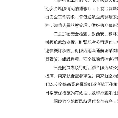
一是強化工作部署。認真落實民航
期安全風險情況的通報》，下發《關於
出安全工作要求，督促通航企業開展安
控，加強人員狀態管理，做好假期值班
二是加密安全檢查。對西安、榆林
機擾航應急處置。盯緊航空公司運作，
場停機坪檢查。對陜西地區通航企業開
員資質、組織過程、安全風險管控進行
三是開展專項行動。聯合陜西省公
機庫、兩家航食配餐單位、兩家航空物
12名安全保衛業務骨幹組成測試工作
日常安保措施的有效性，及時排查消除
國慶假期陜西民航運作安全有序，累計