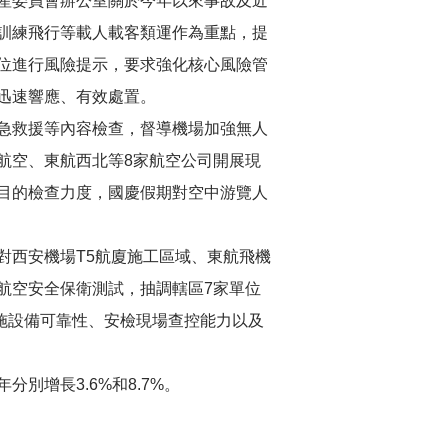
産委員會辦公室關於今年以來事故及近
訓練飛行等載人載客類運作為重點，提
位進行風險提示，要求強化核心風險管
迅速響應、有效處置。
急救援等內容檢查，督導機場加強無人
航空、東航西北等8家航空公司開展現
目的檢查力度，國慶假期對空中游覽人
對西安機場T5航廈施工區域、東航飛機
航空安全保衛測試，抽調轄區7家單位
設施設備可靠性、安檢現場查控能力以及
分別增長3.6%和8.7%。