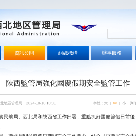
資訊公開
組織機構
辦事服務
文
陜西監管局強化國慶假期安全監管工作
西北地區管理局
2024-10-10 10:31
字體：
大
｜
中
｜
小
列
實民航局、西北局和陜西省工作部署，重點抓好國慶節假日前後
。