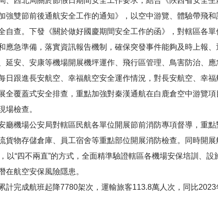
局、西北局關於節假日期間安全工作要求，結合《陜西省安全生
加強雙節前後通航安全工作的通知》，以空中游覽、體驗帶飛和
全自查。下發《關於做好國慶期間安全工作的函》，對轄區各單
和應急準備，落實資訊報告機制，確保突發事件能夠及時上報、
、延安、安康等機場開展機坪運作、飛行區管理、鳥害防治、應
每日跟進長安航空、幸福航空安全運作情況，對長安航空、幸福
展全覆蓋式安全排查，重點加強對秦漢通航在白鹿倉空中游覽項
現場檢查。
安廳機場公安局對轄區民航各單位開展節前消防專項督導，重點
流貨物存儲倉庫、員工宿舍等重點部位開展消防檢查。同時開展
組，以“四不兩直”的方式，全面精準驗證轄區各機場安保培訓、
潛在航空安保風險隱患。
完成航班起降7780架次，運輸旅客113.8萬人次，同比2023年